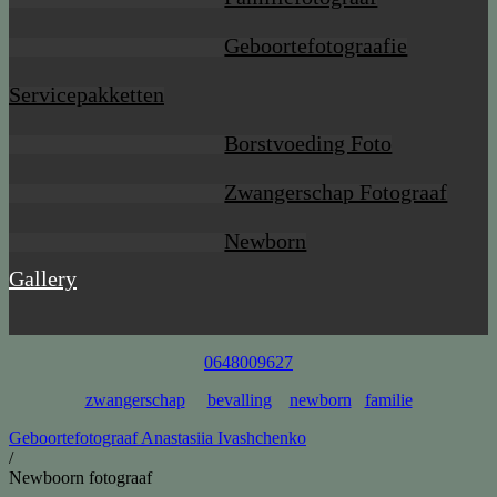
Geboortefotograafie
Servicepakketten
Borstvoeding Foto
Zwangerschap Fotograaf
Newborn
Gallery
0648009627
zwangerschap
bevalling
newborn
familie
Geboortefotograaf Anastasiia Ivashchenko
/
Newboorn fotograaf