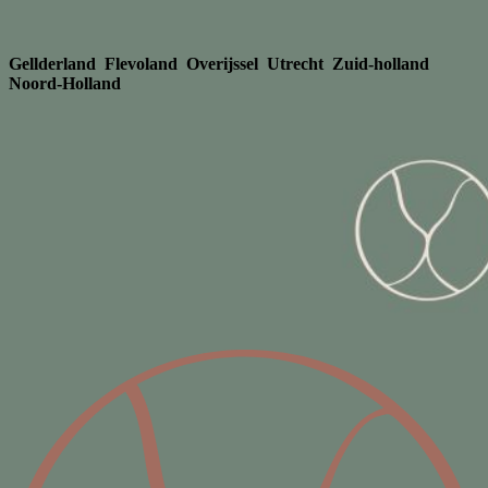
Skip
to
Gellderland Flevoland Overijssel
Utrecht Zuid-holland
content
Noord-Holland