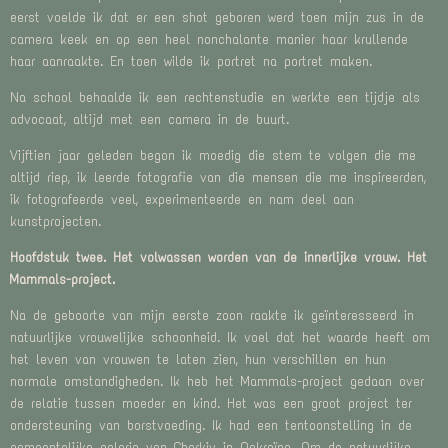
eerst voelde ik dat er een shot geboren werd toen mijn zus in de
camera keek en op een heel nonchalante manier haar krullende
haar aanraakte. En toen wilde ik portret na portret maken.
Na school behaalde ik een rechtenstudie en werkte een tijdje als
advocaat, altijd met een camera in de buurt.
Vijftien jaar geleden begon ik moedig die stem te volgen die me
altijd riep, ik leerde fotografie van die mensen die me inspireerden,
ik fotografeerde veel, experimenteerde en nam deel aan
kunstprojecten.
Hoofdstuk twee. Het volwassen worden van de innerlijke vrouw. Het
Mammals-project.
Na de geboorte van mijn eerste zoon raakte ik geïnteresseerd in
natuurlijke vrouwelijke schoonheid. Ik voel dat het waarde heeft om
het leven van vrouwen te laten zien, hun verschillen en hun
normale omstandigheden. Ik heb het Mammals-project gedaan over
de relatie tussen moeder en kind. Het was een groot project ter
ondersteuning van borstvoeding. Ik had een tentoonstelling in de
gemeentelijke galerie van Charkiv in Oekraïne. Om de natuurlijke