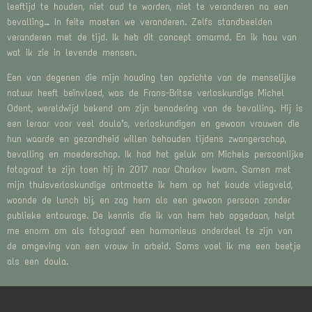
leeftijd te houden, niet oud te worden, niet te veranderen na een
bevalling… In feite moeten we veranderen. Zelfs standbeelden
veranderen met de tijd. Ik heb dit concept omarmd. En ik hou van
wat ik zie in levende mensen.
Een van degenen die mijn houding ten opzichte van de menselijke
natuur heeft beïnvloed, was de Frans-Britse verloskundige Michel
Odent, wereldwijd bekend om zijn benadering van de bevalling. Hij is
een leraar voor veel doula’s, verloskundigen en gewoon vrouwen die
hun waarde en gezondheid willen behouden tijdens zwangerschap,
bevalling en moederschap. Ik had het geluk om Michels persoonlijke
fotograaf te zijn toen hij in 2017 naar Charkov kwam. Samen met
mijn thuisverloskundige ontmoette ik hem op het koude vliegveld,
woonde de lunch bij, en zag hem als een gewoon persoon zonder
publieke entourage. De kennis die ik van hem heb opgedaan, helpt
me enorm om als fotograaf een harmonieus onderdeel te zijn van
de omgeving van een vrouw in arbeid. Soms voel ik me een beetje
als een doula.